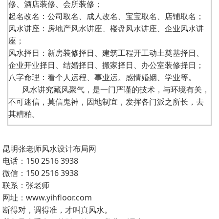
修、酒店装修、会所装修；
起名改名：公司取名、成人改名、宝宝取名、店铺取名；
风水讲座：房地产风水讲座、楼盘风水讲座、企业风水讲
座；
风水择日：新房装修择日、建筑工程开工动土奠基择日、
企业开业择日、结婚择日、搬家择日、办公室装修择日；
八字命理：看个人运程、事业运。感情婚姻、学业等。
风水讲究藏风聚气，是一门严谨的技术，与环境有关，
不可迷信，莫信鬼神，因地制宜，发挥各门派之所长，去
其糟粕。
昆明张老师风水设计布局网
电话：150 2516 3938
微信：150 2516 3938
联系：张老师
网址：www.yihfloor.com
断得对，调得准，才叫真风水。