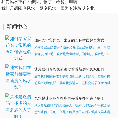
我们风水重在：催财、催丁、救贫、调病。
我们只调阳宅风水、阴宅风水，因为专注所以专业。
新闻中心
如何给宝宝起名：常见的五种错误起名方式
如何给宝宝起名字？很多父母给宝宝起名时，由于对起
名知识的缺乏，或者是受道听途说的影响，或者是一些
所谓的起名大师的忽悠，在给宝宝起名时常常会范一些
错误，希望你们看了分析后，能有所感触，同意宝宝起
通常我们在搬家前都要看看新房的风水如何
名的观点...
通常我们在搬家前都要看看新房的风水如何，若是不提
前风水形煞的话，就直接搬进去，这样会对居住者的财
运、健康造成影响。因此首先要注意新房的风水基本原
则，如采光、通风、周围环境如何等这些基本常识。其
风水是迷信吗？多多的去看多多的去了解！
次再看观...
风水是迷信吗？想必很多人一听到风水这两个字就会联
想到迷信、玄幻，但是了解风水的人则知道其实风水是