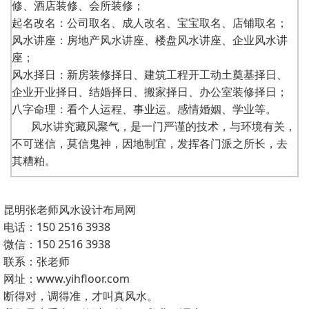
修、酒店装修、会所装修；
起名改名：公司取名、成人改名、宝宝取名、店铺取名；
风水讲座：房地产风水讲座、楼盘风水讲座、企业风水讲
座；
风水择日：新房装修择日、建筑工程开工动土奠基择日、
企业开业择日、结婚择日、搬家择日、办公室装修择日；
八字命理：看个人运程、事业运。感情婚姻、学业等。
风水讲究藏风聚气，是一门严谨的技术，与环境有关，
不可迷信，莫信鬼神，因地制宜，发挥各门派之所长，去
其糟粕。
昆明张老师风水设计布局网
电话：150 2516 3938
微信：150 2516 3938
联系：张老师
网址：www.yihfloor.com
断得对，调得准，才叫真风水。