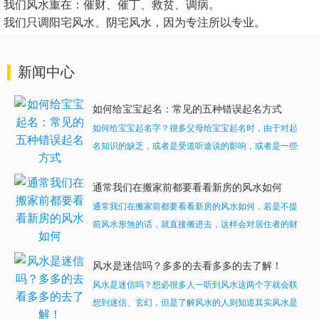
我们风水重在：催财、催丁、救贫、调病。
我们只调阳宅风水、阴宅风水，因为专注所以专业。
新闻中心
如何给宝宝起名：常见的五种错误起名方式
如何给宝宝起名字？很多父母给宝宝起名时，由于对起
名知识的缺乏，或者是受道听途说的影响，或者是一些
所谓的起名大师的忽悠，在给宝宝起名时常常会范一些
错误，希望你们看了分析后，能有所感触，同意宝宝起
通常我们在搬家前都要看看新房的风水如何
名的观点...
通常我们在搬家前都要看看新房的风水如何，若是不提
前风水形煞的话，就直接搬进去，这样会对居住者的财
运、健康造成影响。因此首先要注意新房的风水基本原
则，如采光、通风、周围环境如何等这些基本常识。其
风水是迷信吗？多多的去看多多的去了解！
次再看观...
风水是迷信吗？想必很多人一听到风水这两个字就会联
想到迷信、玄幻，但是了解风水的人则知道其实风水是